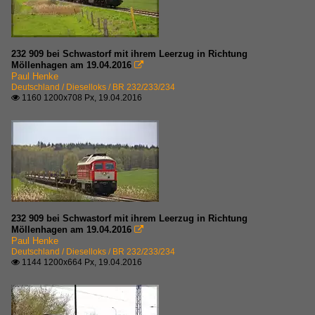
232 909 bei Schwastorf mit ihrem Leerzug in Richtung
Möllenhagen am 19.04.2016

Paul Henke
Deutschland / Dieselloks / BR 232/233/234
1160 1200x708 Px, 19.04.2016

232 909 bei Schwastorf mit ihrem Leerzug in Richtung
Möllenhagen am 19.04.2016

Paul Henke
Deutschland / Dieselloks / BR 232/233/234
1144 1200x664 Px, 19.04.2016
