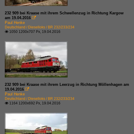
232 909 bei Kraase mit ihrem Schwellenzug in Richtung Kargow
am 19.04.2016

Paul Henke
Deutschland / Dieselloks / BR 232/233/234
1050 1200x707 Px, 19.04.2016

232 909 bei Kraase mit ihrem Leerzug in Richtung Möllenhagen am
19.04.2016

Paul Henke
Deutschland / Dieselloks / BR 232/233/234
1164 1200x692 Px, 19.04.2016
