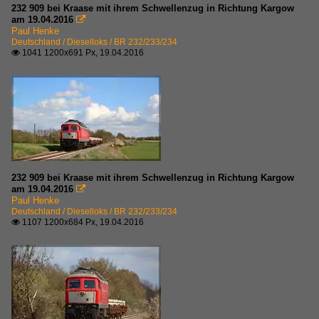
232 909 bei Kraase mit ihrem Schwellenzug in Richtung Kargow
am 19.04.2016

Paul Henke
Deutschland / Dieselloks / BR 232/233/234
1041 1200x691 Px, 19.04.2016

232 909 bei Kraase mit ihrem Schwellenzug in Richtung Kargow
am 19.04.2016

Paul Henke
Deutschland / Dieselloks / BR 232/233/234
1107 1200x684 Px, 19.04.2016
