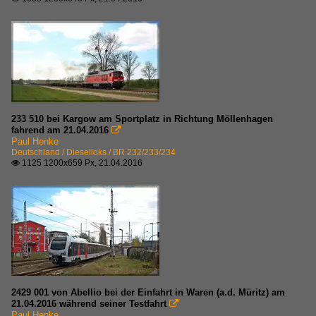
233 510 bei Kargow am Sportplatz in Richtung Möllenhagen
fahrend am 21.04.2016

Paul Henke
Deutschland / Dieselloks / BR 232/233/234
1125 1200x659 Px, 21.04.2016

2429 001 von Abellio bei der Einfahrt in Waren (a.d. Müritz) am
21.04.2016 während seiner Testfahrt

Paul Henke