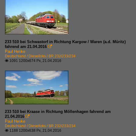
233 510 bei Schwastorf in Richtung Kargow / Waren (a.d. Müritz)
fahrend am 21.04.2016

Paul Henke
Deutschland / Dieselloks / BR 232/233/234
1091 1200x674 Px, 21.04.2016

233 510 bei Kraase in Richtung Möllenhagen fahrend am
21.04.2016

Paul Henke
Deutschland / Dieselloks / BR 232/233/234
1188 1200x638 Px, 21.04.2016
