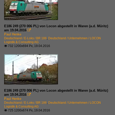
E186 249 (270 006 PL) von Locon abgestellt in Waren (a.d. Müritz)
am 19.04.2016

Paul Henke
Deutschland / E-Loks / BR 186
,
Deutschland / Unternehmen / LOCON
Logistik & Consulting AG
732 1200x694 Px, 19.04.2016

E186 249 (270 006 PL) von Locon abgestellt in Waren (a.d. Müritz)
am 19.04.2016

Paul Henke
Deutschland / E-Loks / BR 186
,
Deutschland / Unternehmen / LOCON
Logistik & Consulting AG
725 1200x674 Px, 19.04.2016
