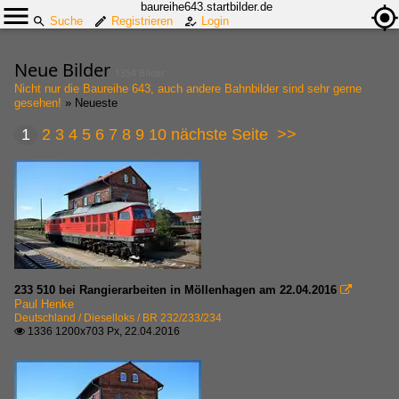
baureihe643.startbilder.de
Suche
Registrieren
Login
Neue Bilder
1354 Bilder
Nicht nur die Baureihe 643, auch andere Bahnbilder sind sehr gerne
gesehen!
»
Neueste
1
2
3
4
5
6
7
8
9
10
nächste Seite
>>
233 510 bei Rangierarbeiten in Möllenhagen am 22.04.2016

Paul Henke
Deutschland / Dieselloks / BR 232/233/234
1336 1200x703 Px, 22.04.2016
