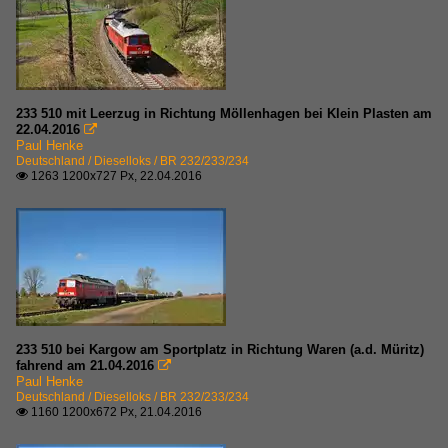
233 510 mit Leerzug in Richtung Möllenhagen bei Klein Plasten am
22.04.2016

Paul Henke
Deutschland / Dieselloks / BR 232/233/234
1263 1200x727 Px, 22.04.2016

233 510 bei Kargow am Sportplatz in Richtung Waren (a.d. Müritz)
fahrend am 21.04.2016

Paul Henke
Deutschland / Dieselloks / BR 232/233/234
1160 1200x672 Px, 21.04.2016
