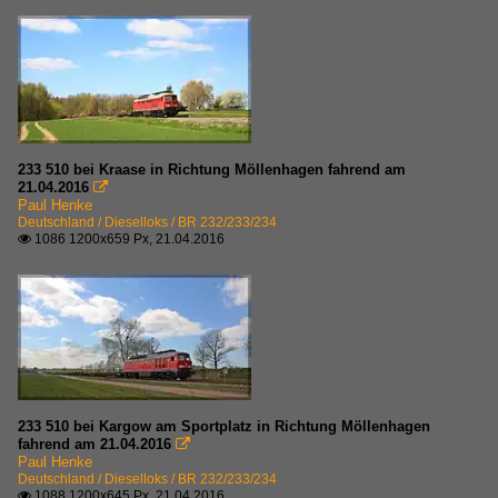
233 510 bei Kraase in Richtung Möllenhagen fahrend am
21.04.2016

Paul Henke
Deutschland / Dieselloks / BR 232/233/234
1086 1200x659 Px, 21.04.2016

233 510 bei Kargow am Sportplatz in Richtung Möllenhagen
fahrend am 21.04.2016

Paul Henke
Deutschland / Dieselloks / BR 232/233/234
1088 1200x645 Px, 21.04.2016
