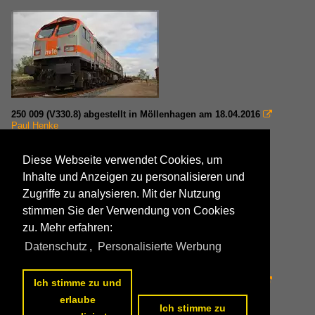
250 009 (V330.8) abgestellt in Möllenhagen am 18.04.2016

Paul Henke
Deutschland / Dieselloks / BR 250
,
Deutschland / Unternehmen /
Havelländische Eisenbahn (HVLE)
802 1200x717 Px, 19.04.2016

Diese Webseite verwendet Cookies, um
Inhalte und Anzeigen zu personalisieren und
Zugriffe zu analysieren. Mit der Nutzung
stimmen Sie der Verwendung von Cookies
zu. Mehr erfahren:
Datenschutz
,
Personalisierte Werbung
250 009 (V330.8) abgestellt in Möllenhagen am 18.04.2016

Ich stimme zu und
Paul Henke
erlaube
Deutschland / Dieselloks / BR 250
,
Deutschland / Unternehmen /
Ich stimme zu
Havelländische Eisenbahn (HVLE)